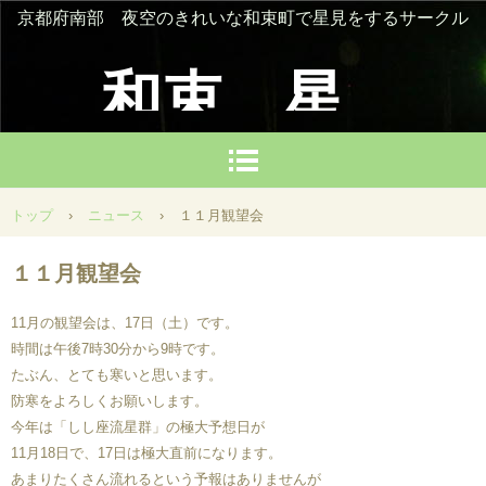
京都府南部 夜空のきれいな和束町で星見をするサークル
和束 星
を楽しむ
トップ
›
ニュース
›
１１月観望会
会
１１月観望会
11月の観望会は、17日（土）です。
時間は午後7時30分から9時です。
たぶん、とても寒いと思います。
防寒をよろしくお願いします。
今年は「しし座流星群」の極大予想日が
11月18日で、17日は極大直前になります。
あまりたくさん流れるという予報はありませんが