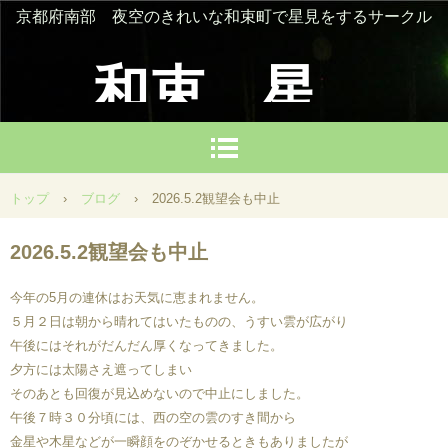
京都府南部 夜空のきれいな和束町で星見をするサークル
和束 星
を楽しむ
トップ
›
ブログ
›
2026.5.2観望会も中止
会
2026.5.2観望会も中止
今年の5月の連休はお天気に恵まれません。
５月２日は朝から晴れてはいたものの、うすい雲が広がり
午後にはそれがだんだん厚くなってきました。
夕方には太陽さえ遮ってしまい
そのあとも回復が見込めないので中止にしました。
午後７時３０分頃には、西の空の雲のすき間から
金星や木星などが一瞬顔をのぞかせるときもありましたが