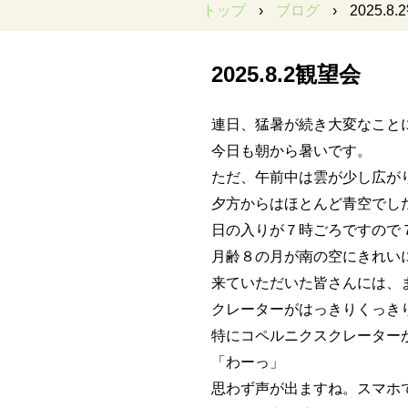
トップ
›
ブログ
›
2025.8
2025.8.2観望会
連日、猛暑が続き大変なこと
今日も朝から暑いです。
ただ、午前中は雲が少し広が
夕方からはほとんど青空でし
日の入りが７時ごろですので
月齢８の月が南の空にきれい
来ていただいた皆さんには、
クレーターがはっきりくっき
特にコペルニクスクレーター
「わーっ」
思わず声が出ますね。スマホ