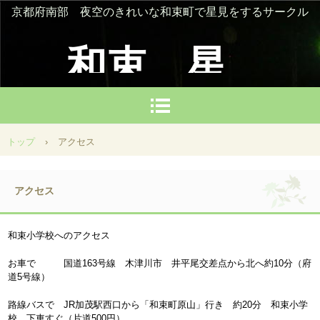
京都府南部 夜空のきれいな和束町で星見をするサークル
和束 星
を楽しむ
トップ
›
アクセス
会
アクセス
和束小学校へのアクセス
お車で 国道163号線 木津川市 井平尾交差点から北へ約10分（府
道5号線）
路線バスで JR加茂駅西口から「和束町原山」行き 約20分 和束小学
校 下車すぐ（片道500円）