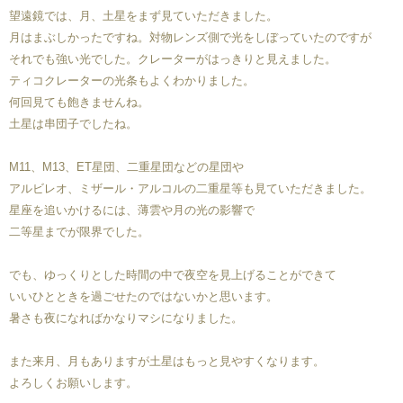
望遠鏡では、月、土星をまず見ていただきました。
月はまぶしかったですね。対物レンズ側で光をしぼっていたのですが
それでも強い光でした。クレーターがはっきりと見えました。
ティコクレーターの光条もよくわかりました。
何回見ても飽きませんね。
土星は串団子でしたね。
M11、M13、ET星団、二重星団などの星団や
アルビレオ、ミザール・アルコルの二重星等も見ていただきました。
星座を追いかけるには、薄雲や月の光の影響で
二等星までが限界でした。
でも、ゆっくりとした時間の中で夜空を見上げることができて
いいひとときを過ごせたのではないかと思います。
暑さも夜になればかなりマシになりました。
また来月、月もありますが土星はもっと見やすくなります。
よろしくお願いします。