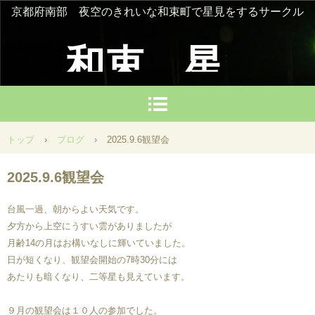
京都府南部 夜空のきれいな和束町で星見をするサークル
和束 星
を楽しむ
トップ
›
ブログ
›
2025.9.6観望会
会
2025.9.6観望会
台風一過、朝からよい天気です。
夕方から上空にうすい雲がありましたが
月齢14の月はお構いなしに輝いていました。
日が短くなり、観望会開始の7時30分には
あたりも暗くなり、二等星も見えています。
９月の観望会は１０人の参加でした。