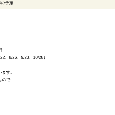
3年の予定
日
/22、8/26、9/23、10/28）
います。
んので
。