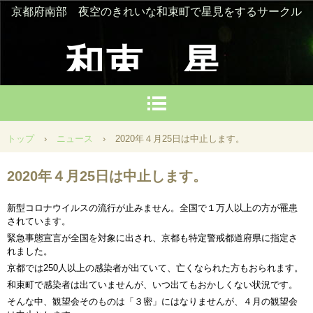
京都府南部 夜空のきれいな和束町で星見をするサークル
和束 星
を楽しむ
トップ
›
ニュース
›
2020年４月25日は中止します。
会
2020年４月25日は中止します。
新型コロナウイルスの流行が止みません。全国で１万人以上の方が罹患
されています。
緊急事態宣言が全国を対象に出され、京都も特定警戒都道府県に指定さ
れました。
京都では250人以上の感染者が出ていて、亡くなられた方もおられます。
和束町で感染者は出ていませんが、いつ出てもおかしくない状況です。
そんな中、観望会そのものは「３密」にはなりませんが、４月の観望会