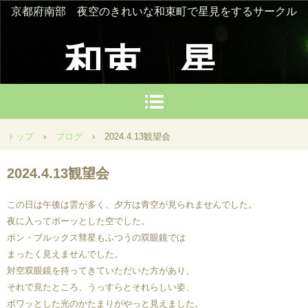
京都府南部 夜空のきれいな和束町で星見をするサークル
和束 星
を楽しむ
トップ
›
ブログ
›
2024.4.13観望会
会
2024.4.13観望会
この日は午後は雲が多く、夕方は青空が見られませんでした。
夜に入ってボーッとした空でした。
ポン・ブルックス彗星もふつうの双眼鏡では
まったく見えませんでした。
対空双眼鏡を持ってきていただいた方があり、
それで見たところ、うっすらとそれらしい姿、
ボワッとした光のかたまりがやっと見えました。