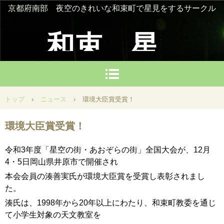
京都府南部 夜空のきれいな和束町で星見をするサークル
和束 星
を楽しむ
トップ
›
ニュース
›
環境大臣賞受賞！
会
環境大臣賞受賞！
令和3年度「星空の街・あおぞらの街」全国大会が、12月
4・5日岡山県井原市で開催され
本会会員の湊善実氏が環境大臣賞を受賞し表彰されまし
た。
湊氏は、1998年から20年以上にわたり、和束町教委を通じ
て小学生対象の天文教室を