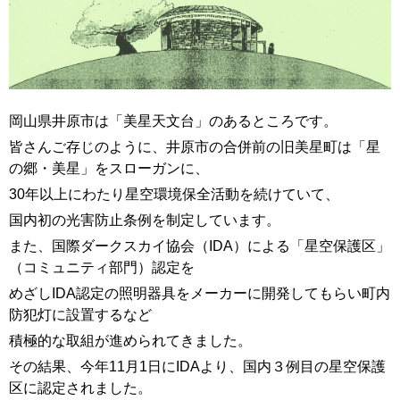
岡山県井原市は「美星天文台」のあるところです。
皆さんご存じのように、井原市の合併前の
旧美星町は「星
の郷・美星」を
スローガンに、
30年以上にわたり星空環境保全活動を
続けていて、
国内初の光害防止条例を制定しています。
また、国際ダークスカイ協会（IDA）による「星空保護区」
（コミュニティ部門）認定を
めざしIDA認定の照明器具をメーカーに開発してもらい町内
防犯灯に設置するなど
積極的な取組が進められてきました。
その結果、今年11月1日にIDAより、
国内３例目の星空保護
区に認定されました。