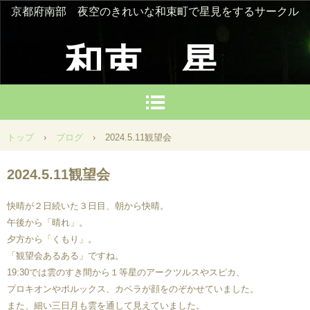
京都府南部 夜空のきれいな和束町で星見をするサークル
和束 星
を楽しむ
トップ
›
ブログ
›
2024.5.11観望会
会
2024.5.11観望会
快晴が２日続いた３日目、朝から快晴。
午後から「晴れ」。
夕方から「くもり」。
「観望会あるある」ですね。
19:30では雲のすき間から１等星のアークツルスやスピカ、
プロキオンやポルックス、カペラが顔をのぞかせていました。
また、細い三日月も雲を通して見えていました。