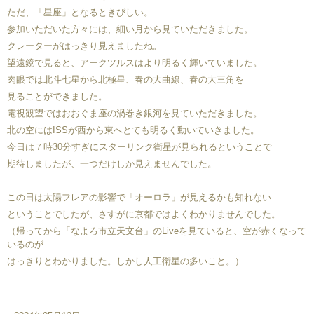
ただ、「星座」となるときびしい。
参加いただいた方々には、細い月から見ていただきました。
クレーターがはっきり見えましたね。
望遠鏡で見ると、アークツルスはより明るく輝いていました。
肉眼では北斗七星から北極星、春の大曲線、春の大三角を
見ることができました。
電視観望ではおおぐま座の渦巻き銀河を見ていただきました。
北の空にはISSが西から東へとても明るく動いていきました。
今日は７時30分すぎにスターリンク衛星が見られるということで
期待しましたが、一つだけしか見えませんでした。
この日は太陽フレアの影響で「オーロラ」が見えるかも知れない
ということでしたが、さすがに京都ではよくわかりませんでした。
（帰ってから「なよろ市立天文台」のLiveを見ていると、空が赤くなって
いるのが
はっきりとわかりました。しかし人工衛星の多いこと。）